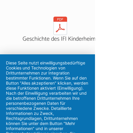
Geschichte des IFI Kinderheims
Impressum
Datenschutz
Diese Seite nutzt einwilligungsbedürftige
Cookies und Technologien von
Drittunternehmen zur Integration
bestimmter Funktionen. Wenn Sie auf den
Button "Alles akzeptieren" klicken, werden
diese Funktionen aktiviert (Einwilligung).
Nach der Einwilligung verarbeiten wir und
die betroffenen Drittunternehmen Ihre
personenbezogenen Daten für
IFI Kinderheim Leer gGmbH
verschiedene Zwecke. Detaillierte
Geschäftsstelle
Informationen zu Zweck,
Brüder-Grimm-Straße 6
Rechtsgrundlagen, Drittunternehmen
26789 Leer
können Sie unter dem Button "Mehr
Informationen" und in unserer