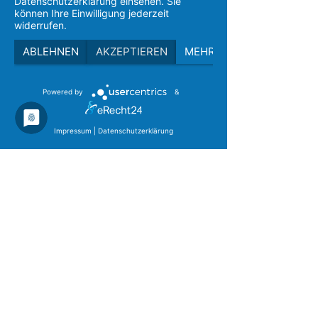
Tel. 04 91 / 979 20 0
Datenschutzerklärung einsehen. Sie
Fax 04 91 /
979 20 13
können Ihre Einwilligung jederzeit
widerrufen.
E-Mail:
info@kinderheim-leer.de
ABLEHNEN
AKZEPTIEREN
MEHR
Powered by
&
Impressum
|
Datenschutzerklärung