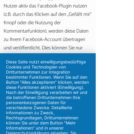
Nutzer aktiv das Facebook-Plugin nutzen
(z.B. durch das Klicken auf den „Gefällt mir“
Knopf oder die Nutzung der
Kommentarfunktion), werden diese Daten
zu Ihrem Facebook-Account übertragen
und veröffentlicht. Dies können Sie nur
durch vorheriges Ausloggen aus Ihrem
Diese Seite nutzt einwilligungsbedürftige
Facebook-Account umgehen.
Cookies und Technologien von
Weitere Information bezüglich der
Drittunternehmen zur Integration
bestimmter Funktionen. Wenn Sie auf den
Datennutzung durch Facebook entnehmen
Button "Alles akzeptieren" klicken, werden
diese Funktionen aktiviert (Einwilligung).
Sie bitte den datenschutzrechtlichen
Nach der Einwilligung verarbeiten wir und
Bestimmungen auf Facebook unter
die betroffenen Drittunternehmen Ihre
personenbezogenen Daten für
http://de-de.facebook.com/policy.php
.
verschiedene Zwecke. Detaillierte
Informationen zu Zweck,
Rechtsgrundlagen, Drittunternehmen
Auskunftsrecht
können Sie unter dem Button "Mehr
Informationen" und in unserer
Sie haben das jederzeitige Recht, sich
Datenschutzerklärung einsehen. Sie