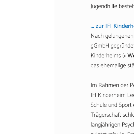
Jugendhilfe beste
... zur IFI Kind
Nach gelungenen 
gGmbH gegründet,
Kinderheims (
> W
das ehemalige städ
Im Rahmen der Per
IFI Kinderheim L
Schule und Sport 
Trägerschaft sch
langjährigen Psych