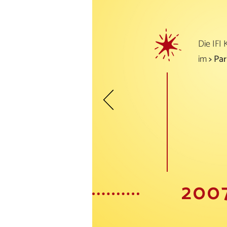
Die IFI
im
> Pa
200