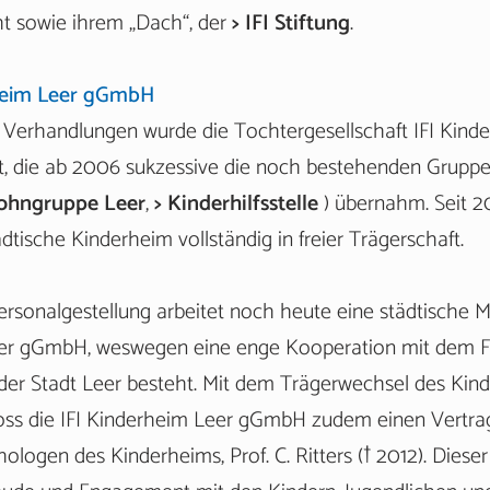
ht sowie ihrem „Dach“, der
> IFI Stiftung
.
erheim Leer gGmbH
Verhandlungen wurde die Tochtergesellschaft IFI Kind
 die ab 2006 sukzessive die noch bestehenden Gruppe
ohngruppe Leer
,
> Kinderhilfsstelle
) übernahm. Seit 2
tische Kinderheim vollständig in freier Trägerschaft.
sonalgestellung arbeitet noch heute eine städtische Mit
eer gGmbH, weswegen eine enge Kooperation mit dem F
der Stadt Leer besteht. Mit dem Trägerwechsel des Kin
loss die IFI Kinderheim Leer gGmbH zudem einen Vertr
ologen des Kinderheims, Prof. C. Ritters († 2012). Dieser