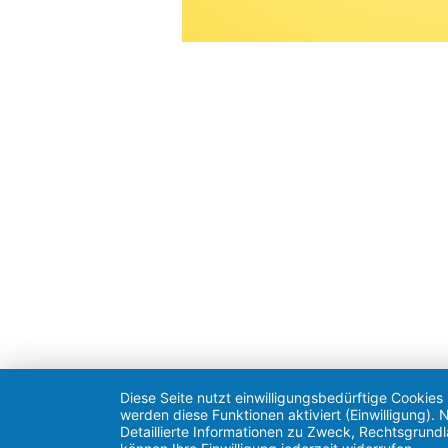
IFI Kinderheim Leer gGmbH
Geschäftsstelle
Brüder-Grimm-Straße 6
26789 Leer
Tel. 04 91 / 979 20 0
Fax 04 91 / 979 20 13
E-Mail:
info@kinderheim-leer.de
Diese Seite nutzt einwilligungsbedürftige Cookies
werden diese Funktionen aktiviert (Einwilligung)
Detaillierte Informationen zu Zweck, Rechtsgrund