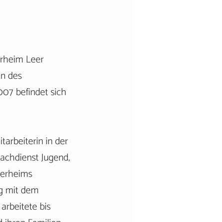
erheim Leer
n des
007 befindet sich
arbeiterin in der
achdienst Jugend,
derheims
ag mit dem
 arbeitete bis