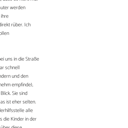
lauter werden
 ihre
irekt rüber. Ich
ollen
ei uns in die Straße
ar schnell
indern und den
enehm empfinde),
lick. Sie sind
s ist eher selten.
rhilfsstelle alle
 die Kinder in der
 über diese