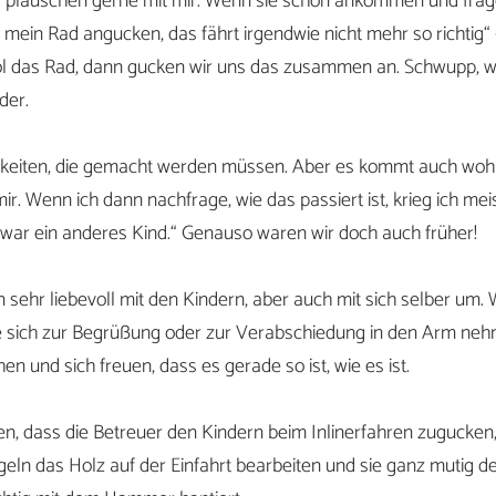
er plauschen gerne mit mir. Wenn sie schon ankommen und frag
mein Rad angucken, das fährt irgendwie nicht mehr so richtig“
ol das Rad, dann gucken wir uns das zusammen an. Schwupp, w
der.
igkeiten, die gemacht werden müssen. Aber es kommt auch wohl
r. Wenn ich dann nachfrage, wie das passiert ist, krieg ich mei
s war ein anderes Kind.“ Genauso waren wir doch auch früher!
sehr liebevoll mit den Kindern, aber auch mit sich selber um. W
e sich zur Begrüßung oder zur Verabschiedung in den Arm neh
en und sich freuen, dass es gerade so ist, wie es ist.
en, dass die Betreuer den Kindern beim Inlinerfahren zugucken,
ln das Holz auf der Einfahrt bearbeiten und sie ganz mutig de