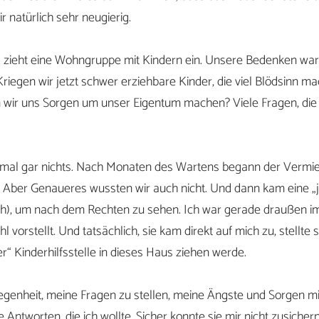
 natürlich sehr neugierig.
 zieht eine Wohngruppe mit Kindern ein. Unsere Bedenken war
riegen wir jetzt schwer erziehbare Kinder, die viel Blödsinn m
wir uns Sorgen um unser Eigentum machen? Viele Fragen, die
tmal gar nichts. Nach Monaten des Wartens begann der Vermie
 Aber Genaueres wussten wir auch nicht. Und dann kam eine „
h), um nach dem Rechten zu sehen. Ich war gerade draußen i
l vorstellt. Und tatsächlich, sie kam direkt auf mich zu, stellte si
rer“ Kinderhilfsstelle in dieses Haus ziehen werde.
elegenheit, meine Fragen zu stellen, meine Ängste und Sorgen mi
 Antworten, die ich wollte. Sicher konnte sie mir nicht zusicher