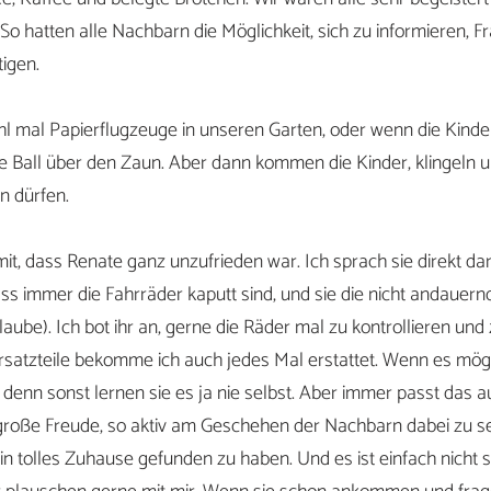
o hatten alle Nachbarn die Möglichkeit, sich zu informieren, F
igen.
hl mal Papierflugzeuge in unseren Garten, oder wenn die Kinder
re Ball über den Zaun. Aber dann kommen die Kinder, klingeln u
n dürfen.
it, dass Renate ganz unzufrieden war. Ich sprach sie direkt dara
dass immer die Fahrräder kaputt sind, und sie die nicht andauer
glaube). Ich bot ihr an, gerne die Räder mal zu kontrollieren und
rsatzteile bekomme ich auch jedes Mal erstattet. Wenn es möglic
 denn sonst lernen sie es ja nie selbst. Aber immer passt das au
große Freude, so aktiv am Geschehen der Nachbarn dabei zu sei
 ein tolles Zuhause gefunden zu haben. Und es ist einfach nicht s