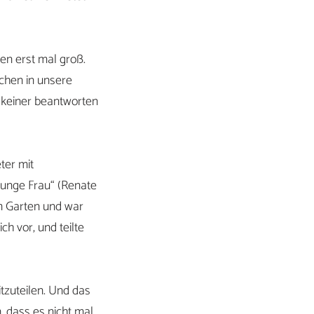
en erst mal groß.
achen in unsere
 keiner beantworten
ter mit
junge Frau“ (Renate
m Garten und war
ch vor, und teilte
tzuteilen. Und das
n, dass es nicht mal