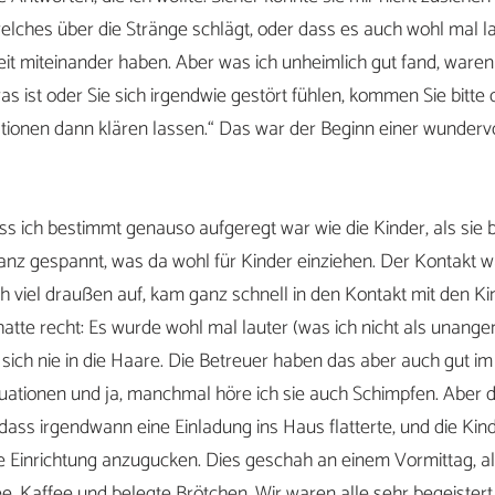
elches über die Stränge schlägt, oder dass es auch wohl mal 
eit miteinander haben. Aber was ich unheimlich gut fand, waren
 ist oder Sie sich irgendwie gestört fühlen, kommen Sie bitte d
uationen dann klären lassen.“ Das war der Beginn einer wunderv
s ich bestimmt genauso aufgeregt war wie die Kinder, als sie b
anz gespannt, was da wohl für Kinder einziehen. Der Kontakt w
ich viel draußen auf, kam ganz schnell in den Kontakt mit den K
atte recht: Es wurde wohl mal lauter (was ich nicht als unang
 sich nie in die Haare. Die Betreuer haben das aber auch gut im B
ituationen und ja, manchmal höre ich sie auch Schimpfen. Aber da
dass irgendwann eine Einladung ins Haus flatterte, und die Kinde
e Einrichtung anzugucken. Dies geschah an einem Vormittag, als
e, Kaffee und belegte Brötchen. Wir waren alle sehr begeistert