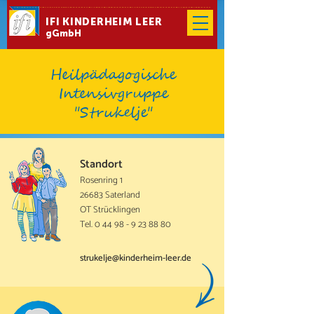
IFI KINDERHEIM LEER
gGmbH
Heilpädagogische
Intensivgruppe
"Strukelje"
Standort
Rosenring 1
26683 Saterland
OT Strücklingen
Tel.
0 44 98 - 9 23 88 80
strukelje@kinderheim-leer.de