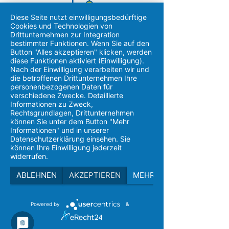
Diese Seite nutzt einwilligungsbedürftige
> Bestandteil des Ortes werden
Cookies und Technologien von
Drittunternehmen zur Integration
bestimmter Funktionen. Wenn Sie auf den
Button "Alles akzeptieren" klicken, werden
diese Funktionen aktiviert (Einwilligung).
Hausleitungswechsel
Nach der Einwilligung verarbeiten wir und
die betroffenen Drittunternehmen Ihre
personenbezogenen Daten für
verschiedene Zwecke. Detaillierte
Informationen zu Zweck,
Rechtsgrundlagen, Drittunternehmen
können Sie unter dem Button "Mehr
Informationen" und in unserer
Datenschutzerklärung einsehen. Sie
können Ihre Einwilligung jederzeit
widerrufen.
ABLEHNEN
AKZEPTIEREN
MEHR
Powered by
&