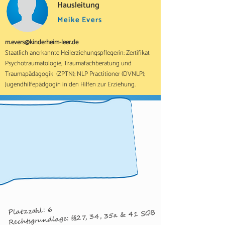
Hausleitung
Meike Evers
m.evers@kinderheim-leer.de
Staatlich anerkannte Heilerziehungspflegerin; Zertifikat
Psychotraumatologie, Traumafachberatung und
Traumapädagogik (ZPTN); NLP Practitioner (DVNLP);
Jugendhilfepädgogin in den Hilfen zur Erziehung.
Platzzahl: 6
Rechtsgrundlage: §§27, 34, 35a & 41 SGB