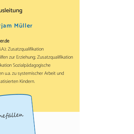
usleitung
rjam Müller
er.de
A.); Zusatzqualifikation
lfen zur Erziehung; Zusatzqualifikation
fikation Sozialpädagogische
en u.a. zu systemischer Arbeit und
isierten Kindern.
mefällen