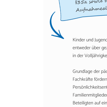
§35a sowie §
Aufnahmealt
Kinder und Jugend
entweder über gezi
in der Volljährig
Grundlage der päd
Fachkräfte förder
Persönlichkeitsen
Familienmitgliede
Beteiligten auf e