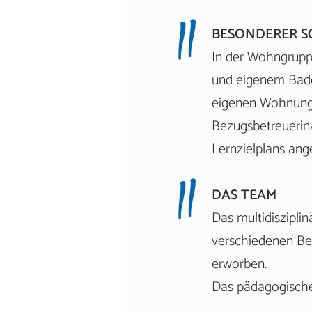
​BESONDERER 
In der Wohngrupp
und eigenem Badez
eigenen Wohnung 
Bezugsbetreuerin
Lernzielplans ange
DAS TEAM
Das multidiszipli
verschiedenen Ber
erworben.
Das pädagogische 