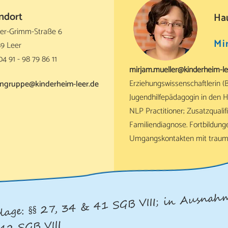
ndort
Ha
der-Grimm-Straße 6
Mi
9 Leer
04 91 - 98 79 86 11
mirjam.mueller@kinderheim-le
Erziehungswissenschaftlerin (B.
ngruppe@kinderheim-leer.de
Jugendhilfepädagogin in den Hi
NLP Practitioner; Zusatzquali
Familiendiagnose. Fortbildung
Umgangskontakten mit traumat
age: §§ 27, 34 & 41 SGB VIII; in Ausnah
9