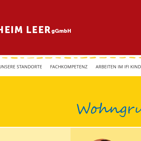
HEIM LEER
gGmbH
UNSERE STANDORTE
FACHKOMPETENZ
ARBEITEN IM IFI KIN
Wohngru